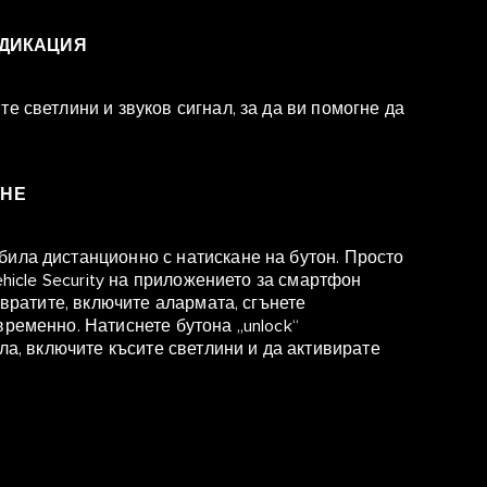
НДИКАЦИЯ
е светлини и звуков сигнал, за да ви помогне да
АНЕ
ила дистанционно с натискане на бутон. Просто
ehicle Security на приложението за смартфон
 вратите, включите алармата, сгънете
временно. Натиснете бутона „unlock“
ала, включите късите светлини и да активирате