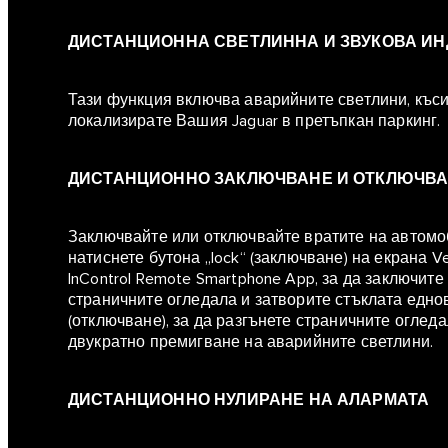
ДИСТАНЦИОННА СВЕТЛИННА И ЗВУКОВА И
Тази функция включва аварийните светлини, късит
локализирате Вашия Jaguar в претъпкан паркинг.
ДИСТАНЦИОННО ЗАКЛЮЧВАНЕ И ОТКЛЮЧВ
Заключвайте или отключвайте вратите на автомоб
натиснете бутона „lock“ (заключване) на екрана V
InControl Remote Smartphone App, за да заключите
страничните огледала и затворите стъклата едно
(отключване), за да разгънете страничните оглед
двукратно премигване на аварийните светлини.
ДИСТАНЦИОННО НУЛИРАНЕ НА АЛАРМАТА