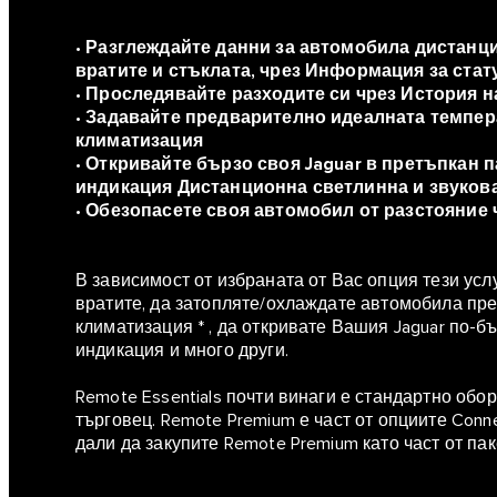
•
Разглеждайте данни за автомобила дистанцио
вратите и стъклата, чрез Информация за стат
•
Проследявайте разходите си чрез История н
•
Задавайте предварително идеалната темпер
климатизация
•
Откривайте бързо своя Jaguar в претъпкан п
индикация Дистанционна светлинна и звуков
•
Обезопасете своя автомобил от разстояние
В зависимост от избраната от Вас опция тези ус
вратите, да затопляте/охлаждате автомобила пр
климатизация * , да откривате Вашия Jaguar по-б
индикация и много други.
Remote Essentials почти винаги е стандартно обо
търговец. Remote Premium е част от опциите Conn
дали да закупите Remote Premium като част от пак