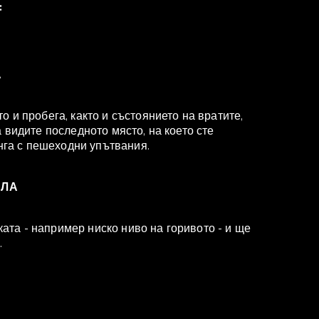
:
А
 и пробега, както и състоянието на вратите,
 видите последното място, на което сте
инга с пешеходни упътвания.
ИЛА
та - например ниско ниво на горивото - и ще
.