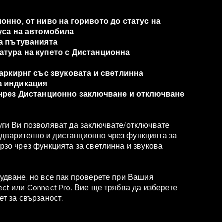
нно, от ниво на горивото до статус на
уса на автомобила
а пътуванията
атура на купето с Дистанционна
аркирнг със звуковата и светлинна
а индикация
 чрез Дистанционно заключване и отключване
луги Ви позволяват да заключвате/отключвате
едварително и дистанционно чрез функцията за
ързо чрез функцията за светлинна и звукова
рудване, но все пак проверете при Вашия
ect или Connect Pro. Вие ще трябва да изберете
ет за свързаност.