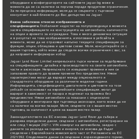
оборудване в конфигураторите на сайтовете jaguar.bg може в
момента да не са налични за поръчка поради продуктови ограничения.
За по-прецизна информация, моля да се свържете с търговски
консултант в най-близкото до Вас дилърство на Jaguar.
Важна забележка относно изображенията и
спецификацията.
Глобалният недостиг на полупроводници в момента
засяга спецификациите на конструкцията на автомобила, наличността
на опции и времето за изграждане. Това е много динамична ситуация
и в резултат на това изображенията, използвани в уебсайта в
момента, може да не отразяват напълно текущите спецификации за
функции, опции, облицовка и цветови схеми. Моля, консултирайте се с
вашия търговец, който може да сподели всички ограничения с вас, за
да направите информиран избор
Jaguar Land Rover Limited непрекъснато търси начини за подобряване
на спецификациите, дизайна и производството на своите автомобили,
части и аксесоари. Непрекъснато се извършват промени и ние си
запазваме правото да правим промени без предизвестие. Някои
характеристики могат да варират между опционалното и
стандартното оборудване за различните моделни години.
Информацията, спецификациите, двигателите и цветовете на този
уебсайт се основават на европейските спецификации, могат да
варират в зависимост от пазара и подлежат на промяна без
предизвестие. Някои автомобили са показани с опционално
оборудване и монтирани при търговеца аксесоари, които може да не
са налични на всички пазари. Моля, свържете се с вашия местен
търговец за наличност и цени на вашия местен пазар.
Законодателството на ЕС изисква Jaguar Land Rover да събира и
разкрива определени данни, свързани с автомобили, регистрирани на
или след 1 януари 2021 г. VIN номерът на автомобила, заедно с
данните за разхода на гориво и енергия, се изисква да бъдат
споделени с Европейската комисия като част от Регламента на ЕС
2021/392. Споделяните данни са свързани с изразходваното гориво,