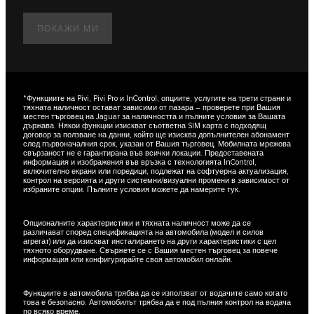
ПОКАЖИ МИ
*Функциите на Pivi, Pivi Pro и InControl, опциите, услугите на трети страни и
тяхната наличност остават зависими от пазара – проверете при Вашия
местен търговец на Jaguar за наличността и пълните условия за Вашата
държава. Някои функции изискват съответна SIM карта с подходящ
договор за ползване на данни, който ще изисква допълнителен абонамент
след първоначалния срок, указан от Вашия търговец. Мобилната мрежова
свързаност не е гарантирана във всички локации. Предоставената
информация и изображения във връзка с технологията InControl,
включително екрани или поредици, подлежат на софтуерна актуализация,
контрол на версията и други системни/визуални промени в зависимост от
избраните опции. Пълните условия можете да намерите тук.
Опционалните характеристики и тяхната наличност може да се
различават според спецификацията на автомобила (модел и силов
агрегат) или да изискват инсталирането на други характеристики с цел
тяхното оборудване. Свържете се с Вашия местен търговец за повече
информация или конфигурирайте своя автомобил онлайн.
Функциите в автомобила трябва да се използват от водачите само когато
това е безопасно. Автомобилът трябва да е под пълния контрол на водача
по всяко време.