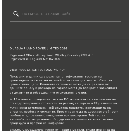
© JAGUAR LAND ROVER LIMITED 2026
Registered Office: Abbey Road, Whitley, Coventry CV3 4LF
Registered in England No: 1672070
VIEW REGULATION (EU) 2020/740 PDF
Показаните данни са в резултат от официални тестове на
производителя съгласно европейското законодателство. Само за
сравнителни цели. Реалните стойности може да се различават.
Данните за CO
и разхода на гориво могат да варират в зависимост
2
от джантите и оборудваните опционални екстри.
WLTP е новият официален тест на ЕС, използван за изчисляване на
стандартизираните стойности за разход на гориво и CO
емисии на
2
пътнически автомобили. Той измерва горивото, консумацията на
енергия, пробега и емисиите. Проектиран е да предоставя стойности,
по-близки до реалното поведение при шофиране. Той тества
автомобили с опционално оборудване и с по-взискателна тестова
процедура и профил на шофиране.
ВАЖНО СЪОБЩЕНИЕ: Някои от нашите модели, опции или нива на