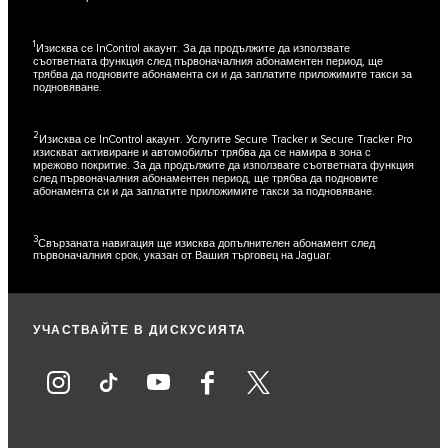
1
Изисква се InControl акаунт. За да продължите да използвате
съответната функция след първоначалния абонаментен период, ще
трябва да подновите абонамента си и да заплатите приложимите такси за
подновяване.
2
Изисква се InControl акаунт. Услугите Secure Tracker и Secure Tracker Pro
изискват активиране и автомобилът трябва да се намира в зона с
мрежово покритие. За да продължите да използвате съответната функция
след първоначалния абонаментен период, ще трябва да подновите
абонамента си и да заплатите приложимите такси за подновяване.
3
Свързаната навигация ще изисква допълнителен абонамент след
първоначалния срок, указан от Вашия търговец на Jaguar.
УЧАСТВАЙТЕ В ДИСКУСИЯТА