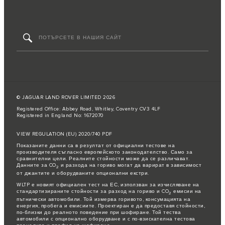
© JAGUAR LAND ROVER LIMITED 2026
Registered Office: Abbey Road, Whitley, Coventry CV3 4LF
Registered in England No: 1672070
VIEW REGULATION (EU) 2020/740 PDF
Показаните данни са в резултат от официални тестове на
производителя съгласно европейското законодателство. Само за
сравнителни цели. Реалните стойности може да се различават.
Данните за CO
и разхода на гориво могат да варират в зависимост
2
от джантите и оборудваните опционални екстри.
WLTP е новият официален тест на ЕС, използван за изчисляване на
стандартизираните стойности за разход на гориво и CO
емисии на
2
пътнически автомобили. Той измерва горивото, консумацията на
енергия, пробега и емисиите. Проектиран е да предоставя стойности,
по-близки до реалното поведение при шофиране. Той тества
автомобили с опционално оборудване и с по-взискателна тестова