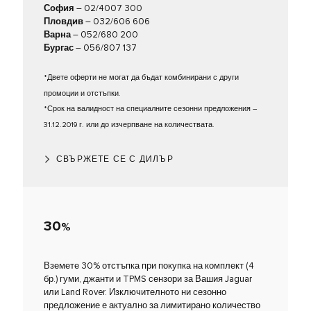
София
– 02/4007 300
Пловдив
– 032/606 606
Варна
– 052/680 200
Бургас
– 056/807 137
*Двете оферти не могат да бъдат комбинирани с други
промоции и отстъпки.
*Срок на валидност на специалните сезонни предложения –
31.12.2019 г. или до изчерпване на количествата.
СВЪРЖЕТЕ СЕ С ДИЛЪР
30
%
Вземете 30% отстъпка при покупка на комплект (4
бр.) гуми, джанти и TPMS сензори за Вашия Jaguar
или Land Rover. Изключителното ни сезонно
предложение е актуално за лимитирано количество