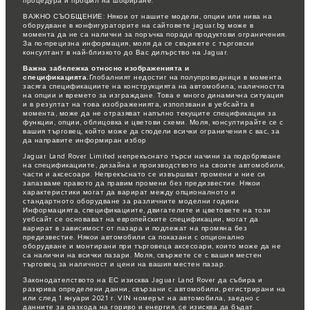
процедура и профил на шофиране.
ВАЖНО СЪОБЩЕНИЕ: Някои от нашите модели, опции или нива на
оборудване в конфигураторите на сайтовете jaguar.bg може в
момента да не са налични за поръчка поради продуктови ограничения.
За по-прецизна информация, моля да се свържете с търговски
консултант в най-близкото до Вас дилърство на Jaguar.
Важна забележка относно изображенията и
спецификацията.
Глобалният недостиг на полупроводници в момента
засяга спецификациите на конструкцията на автомобила, наличността
на опции и времето за изграждане. Това е много динамична ситуация
и в резултат на това изображенията, използвани в уебсайта в
момента, може да не отразяват напълно текущите спецификации за
функции, опции, облицовка и цветови схеми. Моля, консултирайте се с
вашия търговец, който може да сподели всички ограничения с вас, за
да направите информиран избор
Jaguar Land Rover Limited непрекъснато търси начини за подобряване
на спецификациите, дизайна и производството на своите автомобили,
части и аксесоари. Непрекъснато се извършват промени и ние си
запазваме правото да правим промени без предизвестие. Някои
характеристики могат да варират между опционалното и
стандартното оборудване за различните моделни години.
Информацията, спецификациите, двигателите и цветовете на този
уебсайт се основават на европейските спецификации, могат да
варират в зависимост от пазара и подлежат на промяна без
предизвестие. Някои автомобили са показани с опционално
оборудване и монтирани при търговеца аксесоари, които може да не
са налични на всички пазари. Моля, свържете се с вашия местен
търговец за наличност и цени на вашия местен пазар.
Законодателството на ЕС изисква Jaguar Land Rover да събира и
разкрива определени данни, свързани с автомобили, регистрирани на
или след 1 януари 2021 г. VIN номерът на автомобила, заедно с
данните за разхода на гориво и енергия, се изисква да бъдат