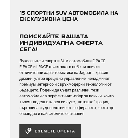
15 СПОРТНИ SUV АВТОМОБИЛА НА
ЕКСКЛУЗИВНА ЦЕНА
ПОИСКАЙТЕ ВАШАТА
ИНДИВИДУАЛНА ОФЕРТА
СЕГА!
Луксозните и спортни SUV-автомобили E‑PACE,
F‑PACE и I‑PACE съчетават в себе си всички
отличителни характеристики на Jaguar – красив
дизайн, ултра прецизно управление, ненадминат
премиум интериор и свръхмодерни технологии от
бъдещето. Родени да бъдат различни, тези
автомобили са перфектният избор за всички, които
търсят водещ в класа си лукс, „котешка“ грация,
пъргавина и удоволствие от шофирането, което ще
оправдае и най-смелите очаквания.
ВЗЕМЕТЕ ОФЕРТА