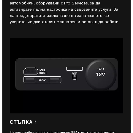
автомобили, оборудвани с Pro Services, за да
активирате пълна настройка на свързаните услуги. За
да предотвратите изключване на запалването, се
уверете, че двигателят е запален и оставен да работи.
СТЪПКА 1
Първо трябва да поставите микро SIM карта, като следвате