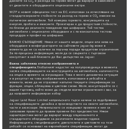
Данните за CO
и разхода на гориво могат да варират в зависимост
2
от джантите и оборудваните опционални екстри.
WLTP е новият официален тест на ЕС, използван за изчисляване на
стандартизираните стойности за разход на гориво и CO
емисии на
2
пътнически автомобили. Той измерва горивото, консумацията на
енергия, пробега и емисиите. Проектиран е да предоставя стойности,
по-близки до реалното поведение при шофиране. Той тества
автомобили с опционално оборудване и с по-взискателна тестова
процедура и профил на шофиране.
ВАЖНО СЪОБЩЕНИЕ: Някои от нашите модели, опции или нива на
оборудване в конфигураторите на сайтовете jaguar.bg може в
момента да не са налични за поръчка поради продуктови ограничения.
За по-прецизна информация, моля да се свържете с търговски
консултант в най-близкото до Вас дилърство на Jaguar.
Важна забележка относно изображенията и
спецификацията.
Глобалният недостиг на полупроводници в момента
засяга спецификациите на конструкцията на автомобила, наличността
на опции и времето за изграждане. Това е много динамична ситуация
и в резултат на това изображенията, използвани в уебсайта в
момента, може да не отразяват напълно текущите спецификации за
функции, опции, облицовка и цветови схеми. Моля, консултирайте се с
вашия търговец, който може да сподели всички ограничения с вас, за
да направите информиран избор
Jaguar Land Rover Limited непрекъснато търси начини за подобряване
на спецификациите, дизайна и производството на своите автомобили,
части и аксесоари. Непрекъснато се извършват промени и ние си
запазваме правото да правим промени без предизвестие. Някои
характеристики могат да варират между опционалното и
стандартното оборудване за различните моделни години.
Информацията, спецификациите, двигателите и цветовете на този
уебсайт се основават на европейските спецификации, могат да