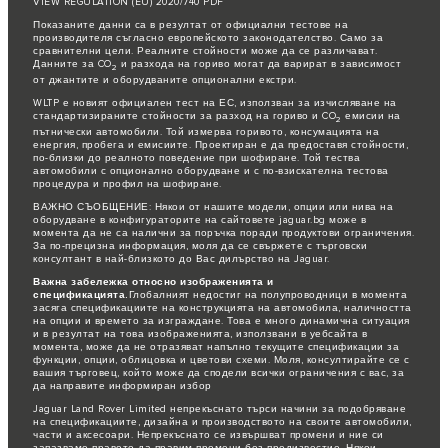
VIEW REGULATION (EU) 2020/740 PDF
Показаните данни са в резултат от официални тестове на
производителя съгласно европейското законодателство. Само за
сравнителни цели. Реалните стойности може да се различават.
Данните за CO
и разхода на гориво могат да варират в зависимост
2
от джантите и оборудваните опционални екстри.
WLTP е новият официален тест на ЕС, използван за изчисляване на
стандартизираните стойности за разход на гориво и CO
емисии на
2
пътнически автомобили. Той измерва горивото, консумацията на
енергия, пробега и емисиите. Проектиран е да предоставя стойности,
по-близки до реалното поведение при шофиране. Той тества
автомобили с опционално оборудване и с по-взискателна тестова
процедура и профил на шофиране.
ВАЖНО СЪОБЩЕНИЕ: Някои от нашите модели, опции или нива на
оборудване в конфигураторите на сайтовете jaguar.bg може в
момента да не са налични за поръчка поради продуктови ограничения.
За по-прецизна информация, моля да се свържете с търговски
консултант в най-близкото до Вас дилърство на Jaguar.
Важна забележка относно изображенията и
спецификацията.
Глобалният недостиг на полупроводници в момента
засяга спецификациите на конструкцията на автомобила, наличността
на опции и времето за изграждане. Това е много динамична ситуация
и в резултат на това изображенията, използвани в уебсайта в
момента, може да не отразяват напълно текущите спецификации за
функции, опции, облицовка и цветови схеми. Моля, консултирайте се с
вашия търговец, който може да сподели всички ограничения с вас, за
да направите информиран избор
Jaguar Land Rover Limited непрекъснато търси начини за подобряване
на спецификациите, дизайна и производството на своите автомобили,
части и аксесоари. Непрекъснато се извършват промени и ние си
запазваме правото да правим промени без предизвестие. Някои