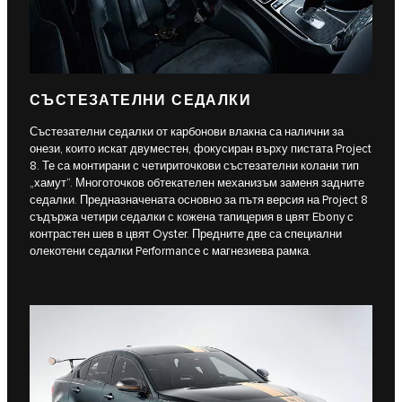
СЪСТЕЗАТЕЛНИ СЕДАЛКИ
Състезателни седалки от карбонови влакна са налични за
онези, които искат двуместен, фокусиран върху пистата Project
8. Те са монтирани с четириточкови състезателни колани тип
„хамут“. Многоточков обтекателен механизъм заменя задните
седалки. Предназначената основно за пътя версия на Project 8
съдържа четири седалки с кожена тапицерия в цвят Ebony с
контрастен шев в цвят Oyster. Предните две са специални
олекотени седалки Performance с магнезиева рамка.