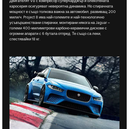
Двигателят V8 с компресор суперчарджър и олекотената
каросерия осигуряват невероятна динамика. Но спирачната
мощност е също толкова важна за автомобил, развиващ 200
мили/ч. Project 8 има най-големите и най-технологично
усъвършенствани спирачки, монтирани някога на Jaguar –
големи 400-милиметрови карбоно-керамични дискове с
огромни апарати с 6 бутала отпред. Те също са леки,
спестявайки 18 кг.