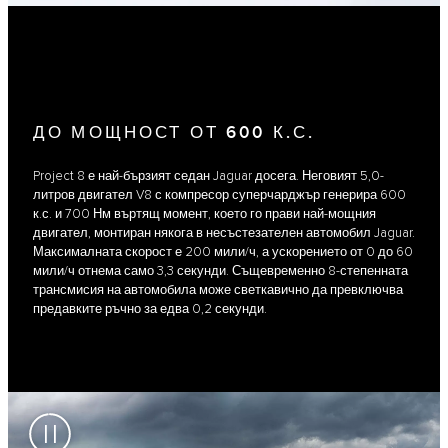
ДО МОЩНОСТ ОТ 600 К.С.
Project 8 е най-бързият седан Jaguar досега. Неговият 5,0-
литров двигател V8 с компресор суперчарджър генерира 600
к.с. и 700 Нм въртящ момент, което го прави най-мощния
двигател, монтиран някога в несъстезателен автомобил Jaguar.
Максималната скорост е 200 мили/ч, а ускорението от 0 до 60
мили/ч отнема само 3,3 секунди. Същевременно 8-степенната
трансмисия на автомобила може светкавично да превключва
предавките ръчно за едва 0,2 секунди.