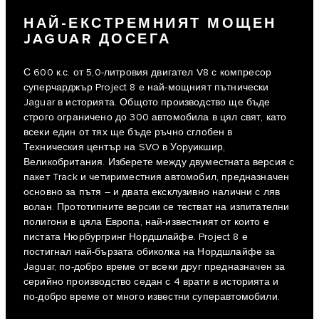
НАЙ-ЕКСТРЕМНИЯТ МОЩЕН
JAGUAR ДОСЕГА
С 600 к.с. от 5,0-литровия двигател V8 с компресор
суперчарджър Project 8 е най-мощният пътнически
Jaguar в историята. Общото производство ще бъде
строго ограничено до 300 автомобила в цял свят, като
всеки един от тях ще бъде ръчно сглобен в
Техническия център на SVO в Уоруикшир,
Великобритания. Изберете между двуместната версия с
пакет Track и четириместния автомобил, предназначен
основно за пътя – и двата ексклузивно налични с ляв
волан. Прототипните версии се тестват на изпитателни
полигони в цяла Европа, най-известният от които е
пистата Нюрбургринг Нордшлайфе. Project 8 е
постигнал най-бързата обиколка на Нордшлайфе за
Jaguar, по-добро време от всеки друг предназначен за
серийно производство седан с 4 врати в историята и
по-добро време от много известни суперавтомобили.