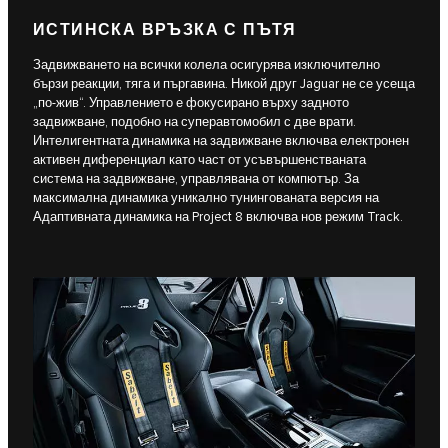
ИСТИНСКА ВРЪЗКА С ПЪТЯ
Задвижването на всички колела осигурява изключително
бързи реакции, тяга и пъргавина. Никой друг Jaguar не се усеща
„по-жив“. Управлението е фокусирано върху задното
задвижване, подобно на суперавтомобил с две врати.
Интелигентната динамика на задвижване включва електронен
активен диференциал като част от усъвършенстваната
система на задвижване, управлявана от компютър. За
максимална динамика уникално тунингованата версия на
Адаптивната динамика на Project 8 включва нов режим Track.