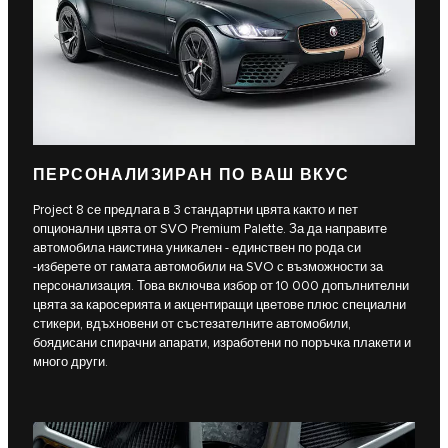
ПЕРСОНАЛИЗИРАН ПО ВАШ ВКУС
Project 8 се предлага в 3 стандартни цвята както и пет
опционални цвята от SVO Premium Palette. За да направите
автомобила наистина уникален - единствен по рода си
-изберете от гамата автомобили на SVO с възможности за
персонализация. Това включва избор от 10 000 допълнителни
цвята за каросерията и акцентиращи цветове плюс специални
стикери, вдъхновени от състезателните автомобили,
боядисани спирачни апарати, изработени по поръчка плакети и
много други.