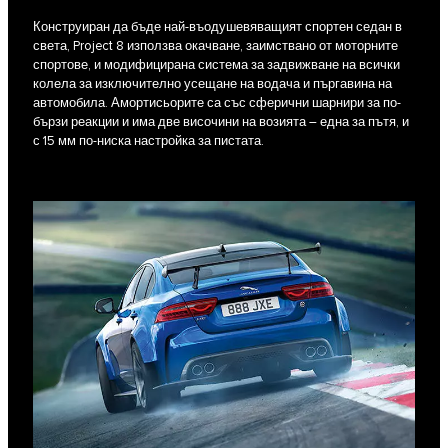
Конструиран да бъде най-въодушевяващият спортен седан в
света, Project 8 използва окачване, заимствано от моторните
спортове, и модифицирана система за задвижване на всички
колела за изключително усещане на водача и пъргавина на
автомобила. Амортисьорите са със сферични шарнири за по-
бързи реакции и има две височини на возията – една за пътя, и
с 15 мм по-ниска настройка за пистата.