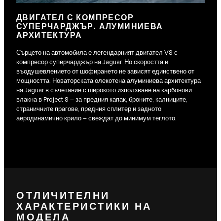
ДВИГАТЕЛ С КОМПРЕСОР
СУПЕРЧАРДЖЪР. АЛУМИНИЕВА
АРХИТЕКТУРА
Сърцето на автомобила е легендарният двигател V8 с
компресор суперчарджър на Jaguar. Но скоростта и
въодушевлението от шофирането не зависят единствено от
мощността. Новаторската олекотена алуминиева архитектура
на Jaguar в съчетание с широкото използване на карбонови
влакна в Project 8 – за предния капак, броните, калниците,
страничните прагове, предния сплитер и задното
аеродинамично крило – свеждат до минимум теглото.
ОТЛИЧИТЕЛНИ
ХАРАКТЕРИСТИКИ НА
МОДЕЛА