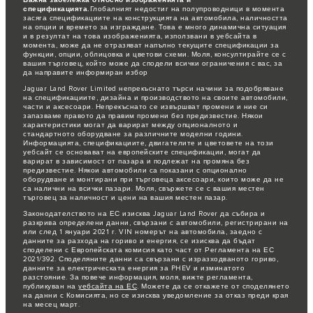
спецификацията.
Глобалният недостиг на полупроводници в момента
засяга спецификациите на конструкцията на автомобила, наличността
на опции и времето за изграждане. Това е много динамична ситуация
и в резултат на това изображенията, използвани в уебсайта в
момента, може да не отразяват напълно текущите спецификации за
функции, опции, облицовка и цветови схеми. Моля, консултирайте се с
вашия търговец, който може да сподели всички ограничения с вас, за
да направите информиран избор
Jaguar Land Rover Limited непрекъснато търси начини за подобряване
на спецификациите, дизайна и производството на своите автомобили,
части и аксесоари. Непрекъснато се извършват промени и ние си
запазваме правото да правим промени без предизвестие. Някои
характеристики могат да варират между опционалното и
стандартното оборудване за различните моделни години.
Информацията, спецификациите, двигателите и цветовете на този
уебсайт се основават на европейските спецификации, могат да
варират в зависимост от пазара и подлежат на промяна без
предизвестие. Някои автомобили са показани с опционално
оборудване и монтирани при търговеца аксесоари, които може да не
са налични на всички пазари. Моля, свържете се с вашия местен
търговец за наличност и цени на вашия местен пазар.
Законодателството на ЕС изисква Jaguar Land Rover да събира и
разкрива определени данни, свързани с автомобили, регистрирани на
или след 1 януари 2021 г. VIN номерът на автомобила, заедно с
данните за разхода на гориво и енергия, се изисква да бъдат
споделени с Европейската комисия като част от Регламента на ЕС
2021/392. Споделяните данни са свързани с изразходваното гориво,
данните за електрическата енергия за PHEV и изминатото
разстояние. За повече информация, моля, вижте регламента,
публикуван на
уебсайта на ЕС
. Можете да се откажете от споделянето
на данни с Комисията, но се изисква уведомление за отказ преди края
на месец март.