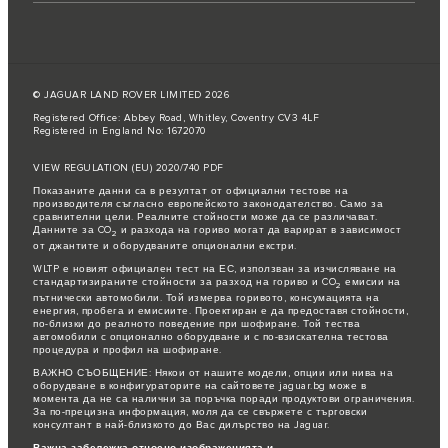
© JAGUAR LAND ROVER LIMITED 2026
Registered Office: Abbey Road, Whitley, Coventry CV3 4LF
Registered in England No: 1672070
VIEW REGULATION (EU) 2020/740 PDF
Показаните данни са в резултат от официални тестове на
производителя съгласно европейското законодателство. Само за
сравнителни цели. Реалните стойности може да се различават.
Данните за CO
и разхода на гориво могат да варират в зависимост
2
от джантите и оборудваните опционални екстри.
WLTP е новият официален тест на ЕС, използван за изчисляване на
стандартизираните стойности за разход на гориво и CO
емисии на
2
пътнически автомобили. Той измерва горивото, консумацията на
енергия, пробега и емисиите. Проектиран е да предоставя стойности,
по-близки до реалното поведение при шофиране. Той тества
автомобили с опционално оборудване и с по-взискателна тестова
процедура и профил на шофиране.
ВАЖНО СЪОБЩЕНИЕ: Някои от нашите модели, опции или нива на
оборудване в конфигураторите на сайтовете jaguar.bg може в
момента да не са налични за поръчка поради продуктови ограничения.
За по-прецизна информация, моля да се свържете с търговски
консултант в най-близкото до Вас дилърство на Jaguar.
Важна забележка относно изображенията и