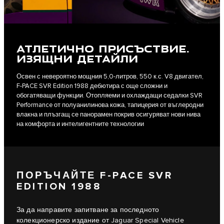
АТЛЕТИЧНО ПРИСЪСТВИЕ.
ИЗЯЩНИ ДЕТАЙЛИ
Освен с невероятно мощния 5,0-литров, 550 к.с. V8 двигател,
F-PACE SVR Edition 1988 дебютира с още сложни и
обогатяващи функции. Отопляеми и охлаждащи седалки SVR
Performance от полуанилинова кожа, тапицерия от въглеродни
влакна и плъзгащ се панорамен покрив осигуряват нови нива
на комфорта и интелигентните технологии
ПОРЪЧАЙТЕ F-PACE SVR
EDITION 1988
За да направите запитване за последното
колекционерско издание от Jaguar Special Vehicle