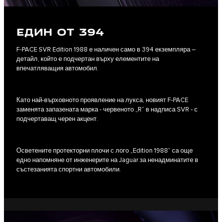
ЕДИН ОТ 394
F-PACE SVR Edition 1988 е наличен само в 394 екземпляра –
детайл, който е подчертан върху елементите на
впечатляващия автомобил.
Като най-върховното проявление на лукса, новият F-PACE
заменята запазената марка - червеното „R“ в надписа SVR - с
подчертаващ черен акцент.
Осветените протекторни плочи с лого „Edition 1988“ са още
едно напомняне от инженерите на Jaguar за ненадминатите в
състезанията спортни автомобили.