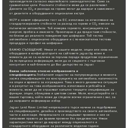
производителя съгласно европейското законодателство. Само за
сравнителни цели. Реалните стойности може да се различават.
Данните за CO
и разхода на гориво могат да варират в зависимост
2
от джантите и оборудваните опционални екстри.
WLTP е новият официален тест на ЕС, използван за изчисляване на
стандартизираните стойности за разход на гориво и CO
емисии на
2
пътнически автомобили. Той измерва горивото, консумацията на
енергия, пробега и емисиите. Проектиран е да предоставя стойности,
по-близки до реалното поведение при шофиране. Той тества
автомобили с опционално оборудване и с по-взискателна тестова
процедура и профил на шофиране.
ВАЖНО СЪОБЩЕНИЕ: Някои от нашите модели, опции или нива на
оборудване в конфигураторите на сайтовете jaguar.bg може в
момента да не са налични за поръчка поради продуктови ограничения.
За по-прецизна информация, моля да се свържете с търговски
консултант в най-близкото до Вас дилърство на Jaguar.
Важна забележка относно изображенията и
спецификацията.
Глобалният недостиг на полупроводници в момента
засяга спецификациите на конструкцията на автомобила, наличността
на опции и времето за изграждане. Това е много динамична ситуация
и в резултат на това изображенията, използвани в уебсайта в
момента, може да не отразяват напълно текущите спецификации за
функции, опции, облицовка и цветови схеми. Моля, консултирайте се с
вашия търговец, който може да сподели всички ограничения с вас, за
да направите информиран избор
Jaguar Land Rover Limited непрекъснато търси начини за подобряване
на спецификациите, дизайна и производството на своите автомобили,
части и аксесоари. Непрекъснато се извършват промени и ние си
запазваме правото да правим промени без предизвестие. Някои
характеристики могат да варират между опционалното и
стандартното оборудване за различните моделни години.