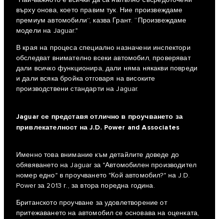
"Най-важното е всички да са напълно съсредоточени
върху онова, което правим тук. Ние произвеждаме
премиум автомобили”, казва Грант. “Произвеждаме
модели на Jaguar."
В края на процеса специално назначени инспектори
обследват внимателно всеки автомобил, проверяват
дали всичко функционира, дали няма някакви повреди
и дали всяка бройка отговаря на високите
производствени стандарти на Jaguar.
Jaguar се представя отлично в проучването за
привлекателност на J.D. Power and Associates
Именно това внимание към детайлите доведе до
обявяването на Jaguar за "Автомобилен производител
номер едно" в проучването "Кой автомобил?" на J.D.
Power за 2013 г., за втора поредна година.
Британското проучване за удовлетворение от
притежаването на автомобил се основава на оценката,