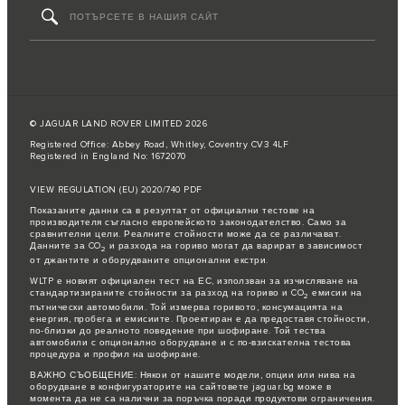
© JAGUAR LAND ROVER LIMITED 2026
Registered Office: Abbey Road, Whitley, Coventry CV3 4LF
Registered in England No: 1672070
VIEW REGULATION (EU) 2020/740 PDF
Показаните данни са в резултат от официални тестове на
производителя съгласно европейското законодателство. Само за
сравнителни цели. Реалните стойности може да се различават.
Данните за CO
и разхода на гориво могат да варират в зависимост
2
от джантите и оборудваните опционални екстри.
WLTP е новият официален тест на ЕС, използван за изчисляване на
стандартизираните стойности за разход на гориво и CO
емисии на
2
пътнически автомобили. Той измерва горивото, консумацията на
енергия, пробега и емисиите. Проектиран е да предоставя стойности,
по-близки до реалното поведение при шофиране. Той тества
автомобили с опционално оборудване и с по-взискателна тестова
процедура и профил на шофиране.
ВАЖНО СЪОБЩЕНИЕ: Някои от нашите модели, опции или нива на
оборудване в конфигураторите на сайтовете jaguar.bg може в
момента да не са налични за поръчка поради продуктови ограничения.