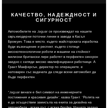
КАЧЕСТВО, НАДЕЖДНОСТ И
СИГУРНОСТ
Автомобилите на Jaguar се произвеждат на нашите
свръхмодерни поточни линии в завода в Касъл
Бромуич. Това е място, където майсторската изработка
буди възхищение и респект, където стотици
високотехнологични роботи и машини на стойност
милиони британски лири работят в перфектен синхрон
заедно с хиляди високо квалифицирани работници. А
Грант Макферсън, директор по операциите, е
натоварен със задачата да следи всеки автомобил да
бъде перфектен.
"Jaguar винаги е бил символ на инженерните
постижения и красивия дизайн”, казва Грант. “Ролята ни
е да осъществим замисъла на екипа за дизайна на
автомобила - всеки път, с всяка бройка. Нашата задача