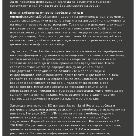
За по-прецизна информация, моля да се свържете с търговски
консултант в най-близкото до Вас дилърство на Jaguar.
Важна забележка относно изображенията и
спецификацията.
Глобалният недостиг на полупроводници в момента
засяга спецификациите на конструкцията на автомобила, наличността
на опции и времето за изграждане. Това е много динамична ситуация
и в резултат на това изображенията, използвани в уебсайта в
момента, може да не отразяват напълно текущите спецификации за
функции, опции, облицовка и цветови схеми. Моля, консултирайте се с
вашия търговец, който може да сподели всички ограничения с вас, за
да направите информиран избор
Jaguar Land Rover Limited непрекъснато търси начини за подобряване
на спецификациите, дизайна и производството на своите автомобили,
части и аксесоари. Непрекъснато се извършват промени и ние си
запазваме правото да правим промени без предизвестие. Някои
характеристики могат да варират между опционалното и
стандартното оборудване за различните моделни години.
Информацията, спецификациите, двигателите и цветовете на този
уебсайт се основават на европейските спецификации, могат да
варират в зависимост от пазара и подлежат на промяна без
предизвестие. Някои автомобили са показани с опционално
оборудване и монтирани при търговеца аксесоари, които може да не
са налични на всички пазари. Моля, свържете се с вашия местен
търговец за наличност и цени на вашия местен пазар.
Законодателството на ЕС изисква Jaguar Land Rover да събира и
разкрива определени данни, свързани с автомобили, регистрирани на
или след 1 януари 2021 г. VIN номерът на автомобила, заедно с
данните за разхода на гориво и енергия, се изисква да бъдат
споделени с Европейската комисия като част от Регламента на ЕС
2021/392. Споделяните данни са свързани с изразходваното гориво,
данните за електрическата енергия за PHEV и изминатото
разстояние. За повече информация, моля, вижте регламента,