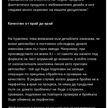
фантастични продукти с емблематичен дизайн и ние
гледаме много сериозно на нашите дисциплини."
Качество от край до край
На практика, това внимание към детайлите означава, че
всеки автомобил е постоянно обследван, докато
изминава своя път през завода. Например, при
производството на всеки XJ – от самото му начало под
формата на лист алуминий до момента, в който слиза
от окончателната монтажна линия като луксозен
автомобил - той ще бъде подложен на хиляди
операции по прецизна обработка и проверки на
качеството. В редкия случай, когато дадена бройка не е
перфектна в края на процеса, тя няма да продължи
пътя си, докато проблемът не бъде отстранен,
проверен, подложен на повторна проверка и бройката
бъде обявена за перфектна.