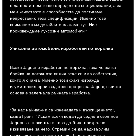
е да постигнем точно определени спецификации, а за
мен качеството е способността да постигаме
непрестанно тези спецификации. Именно това
внимание към детайлите влагаме тук. Ние
произвеждаме луксозни автомобили."
Уникални автомобили, изработени по поръчка
Всеки Jaguar е изработен по поръчка, така че всяка
бройка на поточната линия вече си има собственик,
който я очаква. Именно този факт изгражда
изумителния производствен процес на Jaguar, в чиято
основа е залегнала ръчната изработка.
"За нас най-важни са изненадата и възхищението”,
казва Грант. “Искам всеки водач да седне в своя нов
Jaguar за първи път и това да бъде прекрасно
изживяване за него. Стремим се да надхвърлим
очакванията на клиентите ни. Jaguar предлага