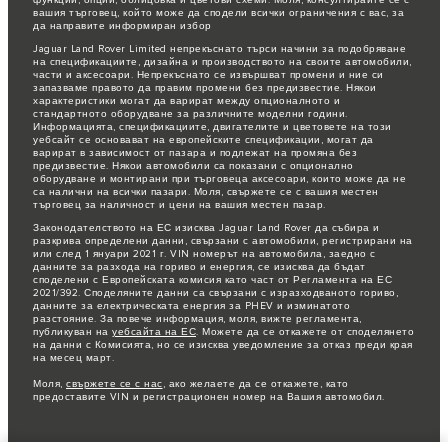
функции, опции, облицовка и цветови схеми. Моля, консултирайте се с
вашия търговец, който може да сподели всички ограничения с вас, за
да направите информиран избор
Jaguar Land Rover Limited непрекъснато търси начини за подобряване
на спецификациите, дизайна и производството на своите автомобили,
части и аксесоари. Непрекъснато се извършват промени и ние си
запазваме правото да правим промени без предизвестие. Някои
характеристики могат да варират между опционалното и
стандартното оборудване за различните моделни години.
Информацията, спецификациите, двигателите и цветовете на този
уебсайт се основават на европейските спецификации, могат да
варират в зависимост от пазара и подлежат на промяна без
предизвестие. Някои автомобили са показани с опционално
оборудване и монтирани при търговеца аксесоари, които може да не
са налични на всички пазари. Моля, свържете се с вашия местен
търговец за наличност и цени на вашия местен пазар.
Законодателството на ЕС изисква Jaguar Land Rover да събира и
разкрива определени данни, свързани с автомобили, регистрирани на
или след 1 януари 2021 г. VIN номерът на автомобила, заедно с
данните за разхода на гориво и енергия, се изисква да бъдат
споделени с Европейската комисия като част от Регламента на ЕС
2021/392. Споделяните данни са свързани с изразходваното гориво,
данните за електрическата енергия за PHEV и изминатото
разстояние. За повече информация, моля, вижте регламента,
публикуван на
уебсайта на ЕС
. Можете да се откажете от споделянето
на данни с Комисията, но се изисква уведомление за отказ преди края
на месец март.
Моля,
свържете се с нас
, ако желаете да се откажете, като
предоставите VIN и регистрационен номер на Вашия автомобил.