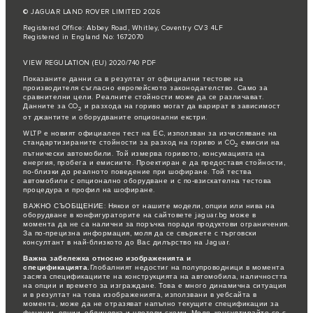
© JAGUAR LAND ROVER LIMITED 2026
Registered Office: Abbey Road, Whitley, Coventry CV3 4LF
Registered in England No: 1672070
VIEW REGULATION (EU) 2020/740 PDF
Показаните данни са в резултат от официални тестове на
производителя съгласно европейското законодателство. Само за
сравнителни цели. Реалните стойности може да се различават.
Данните за CO
и разхода на гориво могат да варират в зависимост
2
от джантите и оборудваните опционални екстри.
WLTP е новият официален тест на ЕС, използван за изчисляване на
стандартизираните стойности за разход на гориво и CO
емисии на
2
пътнически автомобили. Той измерва горивото, консумацията на
енергия, пробега и емисиите. Проектиран е да предоставя стойности,
по-близки до реалното поведение при шофиране. Той тества
автомобили с опционално оборудване и с по-взискателна тестова
процедура и профил на шофиране.
ВАЖНО СЪОБЩЕНИЕ: Някои от нашите модели, опции или нива на
оборудване в конфигураторите на сайтовете jaguar.bg може в
момента да не са налични за поръчка поради продуктови ограничения.
За по-прецизна информация, моля да се свържете с търговски
консултант в най-близкото до Вас дилърство на Jaguar.
Важна забележка относно изображенията и
спецификацията.
Глобалният недостиг на полупроводници в момента
засяга спецификациите на конструкцията на автомобила, наличността
на опции и времето за изграждане. Това е много динамична ситуация
и в резултат на това изображенията, използвани в уебсайта в
момента, може да не отразяват напълно текущите спецификации за